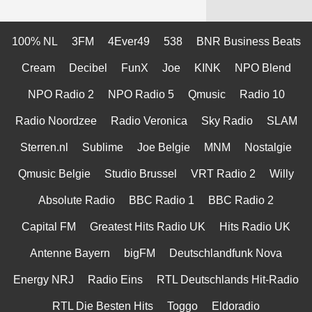
100% NL
3FM
4Ever49
538
BNR Business Beats
Cream
Decibel
FunX
Joe
KINK
NPO Blend
NPO Radio 2
NPO Radio 5
Qmusic
Radio 10
Radio Noordzee
Radio Veronica
Sky Radio
SLAM
Sterren.nl
Sublime
Joe Belgie
MNM
Nostalgie
Qmusic Belgie
Studio Brussel
VRT Radio 2
Willy
Absolute Radio
BBC Radio 1
BBC Radio 2
Capital FM
Greatest Hits Radio UK
Hits Radio UK
Antenne Bayern
bigFM
Deutschlandfunk Nova
Energy NRJ
Radio Eins
RTL Deutschlands Hit-Radio
RTL Die Besten Hits
Toggo
Eldoradio