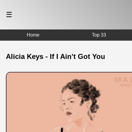
☰
Home
Top 33
Alicia Keys - If I Ain't Got You