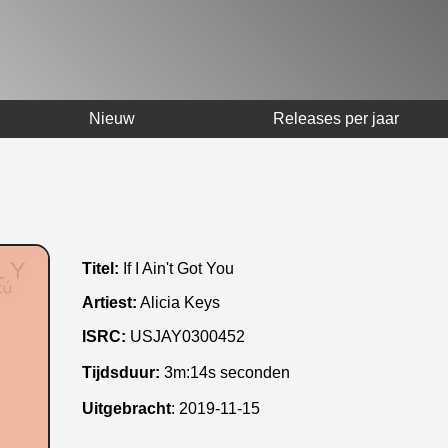
Nieuw
Releases per jaar
Titel:
If I Ain't Got You
Artiest:
Alicia Keys
ISRC:
USJAY0300452
Tijdsduur:
3m:14s seconden
Uitgebracht
:
2019-11-15