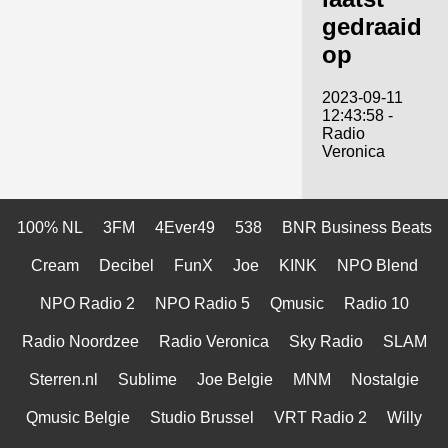
gedraaid
op
2023-09-11
12:43:58 -
Radio
Veronica
100% NL
3FM
4Ever49
538
BNR Business Beats
Cream
Decibel
FunX
Joe
KINK
NPO Blend
NPO Radio 2
NPO Radio 5
Qmusic
Radio 10
Radio Noordzee
Radio Veronica
Sky Radio
SLAM
Sterren.nl
Sublime
Joe Belgie
MNM
Nostalgie
Qmusic Belgie
Studio Brussel
VRT Radio 2
Willy