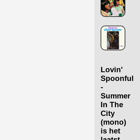
Lovin'
Spoonful
-
Summer
In The
City
(mono)
is het
laatst