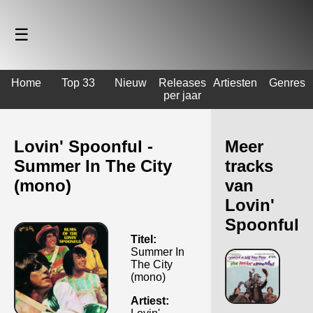
☰
Home
Top 33
Nieuw
Releases
Artiesten
Genres
per jaar
Lovin' Spoonful -
Meer
Summer In The City
tracks
(mono)
van
Lovin'
Spoonful
Titel:
Summer In
The City
(mono)
Artiest: