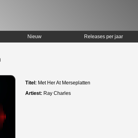
Nieuw
Releases per jaar
n
Titel:
Met Her At Merseplatten
Artiest:
Ray Charles