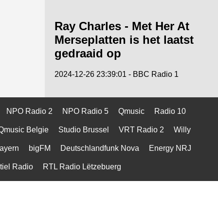
Ray Charles - Met Her At
Merseplatten is het laatst
gedraaid op
2024-12-26 23:39:01 - BBC Radio 1
NPO Radio 2
NPO Radio 5
Qmusic
Radio 10
Qmusic Belgie
Studio Brussel
VRT Radio 2
Willy
ayern
bigFM
Deutschlandfunk Nova
Energy NRJ
tiel Radio
RTL Radio Lëtzebuerg