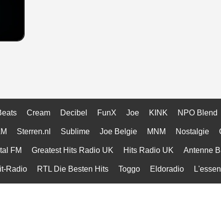
Beats
Cream
Decibel
FunX
Joe
KINK
NPO Blend
AM
Sterren.nl
Sublime
Joe Belgie
MNM
Nostalgie
tal FM
Greatest Hits Radio UK
Hits Radio UK
Antenne B
t-Radio
RTL Die Besten Hits
Toggo
Eldoradio
L'essen