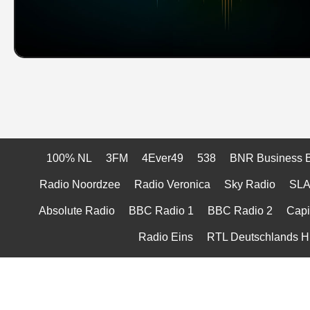
100% NL
3FM
4Ever49
538
BNR Business 
Radio Noordzee
Radio Veronica
Sky Radio
SL
Absolute Radio
BBC Radio 1
BBC Radio 2
Capi
Radio Eins
RTL Deutschlands Hi