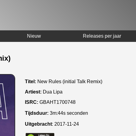
Nieuw
Releases per jaar
mix)
Titel:
New Rules (initial Talk Remix)
Artiest:
Dua Lipa
ISRC:
GBAHT1700748
Tijdsduur:
3m:44s seconden
Uitgebracht
:
2017-11-24