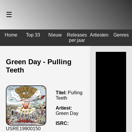
☰
Home
Top 33
Nieuw
Releases
Artiesten
Genres
per jaar
Green Day - Pulling
Teeth
Titel:
Pulling
Teeth
Artiest:
Green Day
ISRC:
USRE19900150