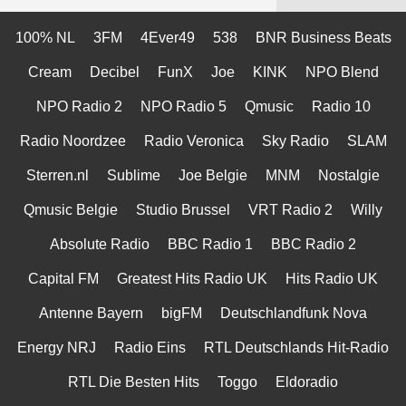
100% NL
3FM
4Ever49
538
BNR Business Beats
Cream
Decibel
FunX
Joe
KINK
NPO Blend
NPO Radio 2
NPO Radio 5
Qmusic
Radio 10
Radio Noordzee
Radio Veronica
Sky Radio
SLAM
Sterren.nl
Sublime
Joe Belgie
MNM
Nostalgie
Qmusic Belgie
Studio Brussel
VRT Radio 2
Willy
Absolute Radio
BBC Radio 1
BBC Radio 2
Capital FM
Greatest Hits Radio UK
Hits Radio UK
Antenne Bayern
bigFM
Deutschlandfunk Nova
Energy NRJ
Radio Eins
RTL Deutschlands Hit-Radio
RTL Die Besten Hits
Toggo
Eldoradio