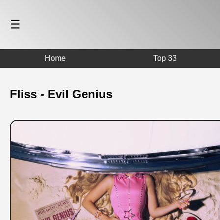
☰
Home
Top 33
Fliss - Evil Genius