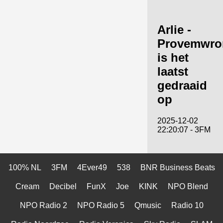
Arlie -
Provemwro
is het
laatst
gedraaid
op
2025-12-02
22:20:07 - 3FM
100% NL
3FM
4Ever49
538
BNR Business Beats
Cream
Decibel
FunX
Joe
KINK
NPO Blend
NPO Radio 2
NPO Radio 5
Qmusic
Radio 10