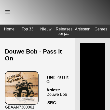
☰
Home
Top 33
Nieuw
Releases
Artiesten
Genres
per jaar
Douwe Bob - Pass It
On
Titel:
Pass It
On
Artiest:
Douwe Bob
ISRC:
GBAAN7300061