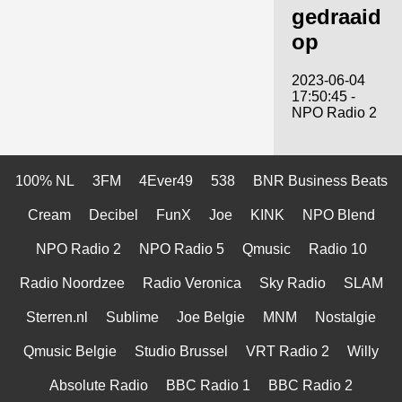
gedraaid
op
2023-06-04
17:50:45 -
NPO Radio 2
100% NL
3FM
4Ever49
538
BNR Business Beats
Cream
Decibel
FunX
Joe
KINK
NPO Blend
NPO Radio 2
NPO Radio 5
Qmusic
Radio 10
Radio Noordzee
Radio Veronica
Sky Radio
SLAM
Sterren.nl
Sublime
Joe Belgie
MNM
Nostalgie
Qmusic Belgie
Studio Brussel
VRT Radio 2
Willy
Absolute Radio
BBC Radio 1
BBC Radio 2