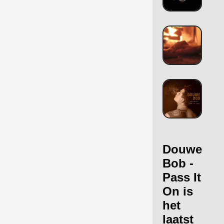
Douwe
Bob -
Pass It
On is
het
laatst