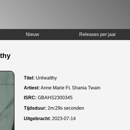
Nieuw
Releases per jaar
lthy
Titel:
Unhealthy
Artiest:
Anne Marie Ft. Shania Twain
ISRC:
GBAHS2300345
Tijdsduur:
2m:29s seconden
Uitgebracht
:
2023-07-14