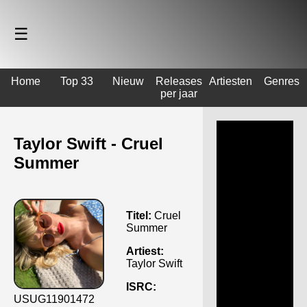
☰
Home
Top 33
Nieuw
Releases
Artiesten
Genres
per jaar
Taylor Swift - Cruel
Summer
Titel:
Cruel
Summer
Artiest:
Taylor Swift
ISRC:
USUG11901472