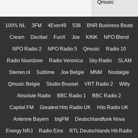
Qmusic
100% NL
3FM
4Ever49
538
BNR Business Beats
Cream
Decibel
FunX
Joe
KINK
NPO Blend
NPO Radio 2
NPO Radio 5
Qmusic
Radio 10
Radio Noordzee
Radio Veronica
Sky Radio
SLAM
Sterren.nl
Sublime
Joe Belgie
MNM
Nostalgie
Qmusic Belgie
Studio Brussel
VRT Radio 2
Willy
Absolute Radio
BBC Radio 1
BBC Radio 2
Capital FM
Greatest Hits Radio UK
Hits Radio UK
Antenne Bayern
bigFM
Deutschlandfunk Nova
Energy NRJ
Radio Eins
RTL Deutschlands Hit-Radio