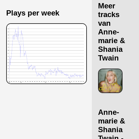
Meer
Plays per week
tracks
van
Anne-
marie &
Shania
Twain
Anne-
marie &
Shania
Twain -