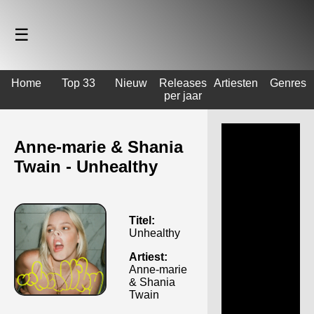
☰
Home
Top 33
Nieuw
Releases
Artiesten
Genres
per jaar
Anne-marie & Shania
Twain - Unhealthy
Titel:
Unhealthy
Artiest:
Anne-marie
& Shania
Twain