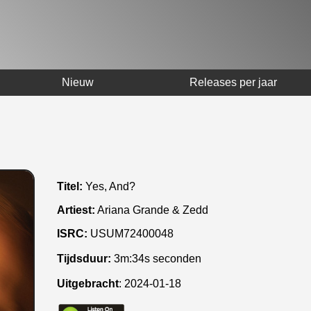
Nieuw
Releases per jaar
Titel:
Yes, And?
Artiest:
Ariana Grande & Zedd
ISRC:
USUM72400048
Tijdsduur:
3m:34s seconden
Uitgebracht
:
2024-01-18