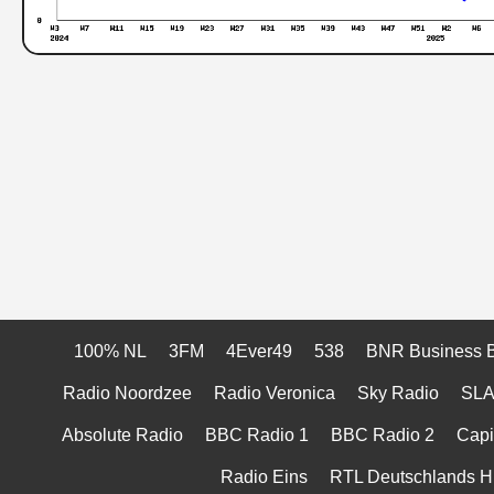
100% NL
3FM
4Ever49
538
BNR Business 
Radio Noordzee
Radio Veronica
Sky Radio
SL
Absolute Radio
BBC Radio 1
BBC Radio 2
Capi
Radio Eins
RTL Deutschlands Hi