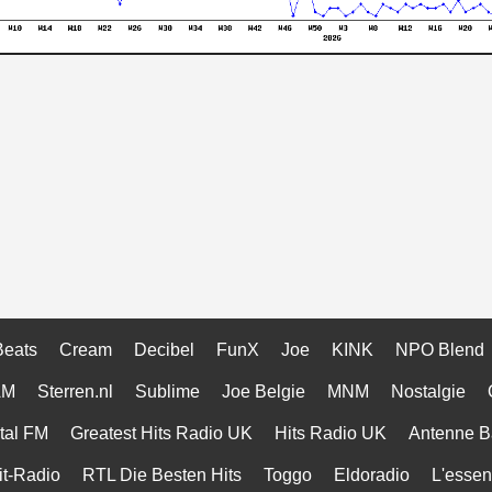
Beats
Cream
Decibel
FunX
Joe
KINK
NPO Blend
AM
Sterren.nl
Sublime
Joe Belgie
MNM
Nostalgie
tal FM
Greatest Hits Radio UK
Hits Radio UK
Antenne B
t-Radio
RTL Die Besten Hits
Toggo
Eldoradio
L'essen