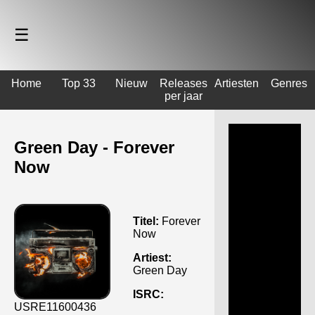
☰
Home
Top 33
Nieuw
Releases
Artiesten
Genres
per jaar
Green Day - Forever
Now
Titel:
Forever
Now
Artiest:
Green Day
ISRC:
USRE11600436