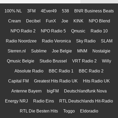
100% NL
3FM
4Ever49
538
BNR Business Beats
Cream
Decibel
FunX
Joe
KINK
NPO Blend
NPO Radio 2
NPO Radio 5
Qmusic
Radio 10
Radio Noordzee
Radio Veronica
Sky Radio
SLAM
Sterren.nl
Sublime
Joe Belgie
MNM
Nostalgie
Qmusic Belgie
Studio Brussel
VRT Radio 2
Willy
Absolute Radio
BBC Radio 1
BBC Radio 2
Capital FM
Greatest Hits Radio UK
Hits Radio UK
Antenne Bayern
bigFM
Deutschlandfunk Nova
Energy NRJ
Radio Eins
RTL Deutschlands Hit-Radio
RTL Die Besten Hits
Toggo
Eldoradio