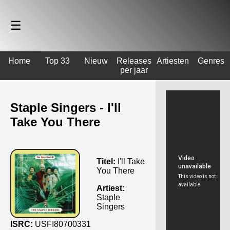
☰
Home
Top 33
Nieuw
Releases
Artiesten
Genres
per jaar
Staple Singers - I'll
Take You There
Titel:
I'll Take
You There
Artiest:
Staple
Singers
ISRC:
USFI80700331