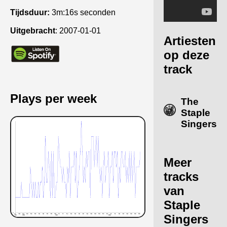
Tijdsduur:
3m:16s seconden
Uitgebracht
:
2007-01-01
Artiesten
op deze
track
Plays per week
The
Staple
Singers
Meer
tracks
van
Staple
Singers