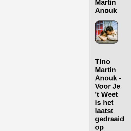
Martin
Anouk
Tino
Martin
Anouk -
Voor Je
't Weet
is het
laatst
gedraaid
op