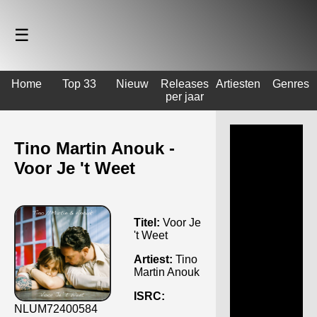
☰
Home
Top 33
Nieuw
Releases
Artiesten
Genres
per jaar
Tino Martin Anouk -
Voor Je 't Weet
Titel:
Voor Je
't Weet
Artiest:
Tino
Martin Anouk
ISRC:
NLUM72400584