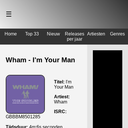
☰
Home
Top 33
Nieuw
Releases
Artiesten
Genres
per jaar
Wham - I'm Your Man
Titel:
I'm
Your Man
Artiest:
Wham
ISRC:
GBBBM8501285
Tijdsduur:
4m:6s seconden