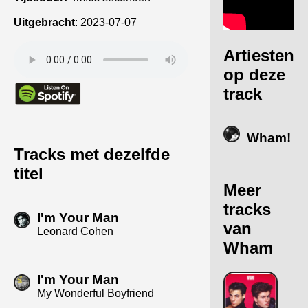
Uitgebracht
:
2023-07-07
Artiesten
op deze
track
Wham!
Tracks met dezelfde
titel
Meer
tracks
I'm Your Man
van
Leonard Cohen
Wham
I'm Your Man
My Wonderful Boyfriend