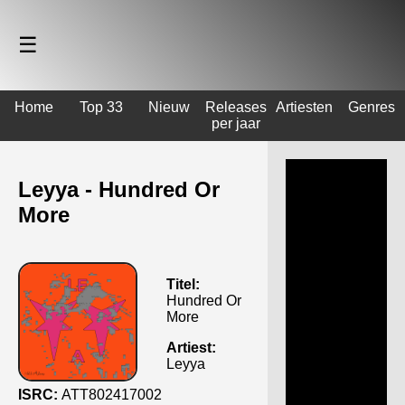
☰
Home
Top 33
Nieuw
Releases
Artiesten
Genres
per jaar
Leyya - Hundred Or
More
Titel:
Hundred Or
More
Artiest:
Leyya
ISRC:
ATT802417002