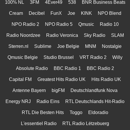
100% NL
3FM
4Ever49
538
BNR Business Beats
Cream
Decibel
FunX
Joe
KINK
NPO Blend
NPO Radio 2
NPO Radio 5
Qmusic
Radio 10
Radio Noordzee
Radio Veronica
Sky Radio
SLAM
Sterren.nl
Sublime
Joe Belgie
MNM
Nostalgie
Qmusic Belgie
Studio Brussel
VRT Radio 2
Willy
Absolute Radio
BBC Radio 1
BBC Radio 2
Capital FM
Greatest Hits Radio UK
Hits Radio UK
Antenne Bayern
bigFM
Deutschlandfunk Nova
Energy NRJ
Radio Eins
RTL Deutschlands Hit-Radio
RTL Die Besten Hits
Toggo
Eldoradio
L'essentiel Radio
RTL Radio Lëtzebuerg