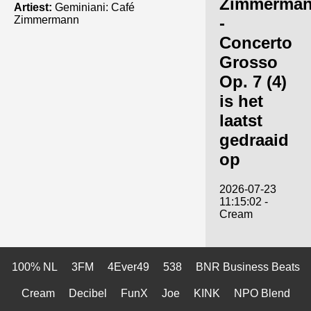
Zimmerma
Artiest:
Geminiani: Café
Zimmermann
-
Concerto
Grosso
Op. 7 (4)
is het
laatst
gedraaid
op
2026-07-23
11:15:02 -
Cream
100% NL
3FM
4Ever49
538
BNR Business Beats
Cream
Decibel
FunX
Joe
KINK
NPO Blend