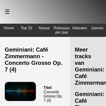
☰
Home
Top 33
Nieuw
Releases
Artiesten
Genres
per jaar
Geminiani: Café
Meer
Zimmermann -
tracks
Concerto Grosso Op.
van
7 (4)
Geminiani:
Café
Zimmerma
Titel:
Concerto
Geminiani:
Grosso Op.
Café
7 (4)