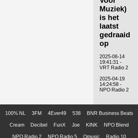
Voor
Muziek)
is het
laatst
gedraaid
op
2025-06-14
19:41:31 -
VRT Radio 2
2025-04-19
14:24:58 -
NPO Radio 2
100% NL
3FM
4Ever49
538
BNR Business Beats
Cream
Decibel
FunX
Joe
KINK
NPO Blend
NPO Radio 2
NPO Radio 5
Qmusic
Radio 10