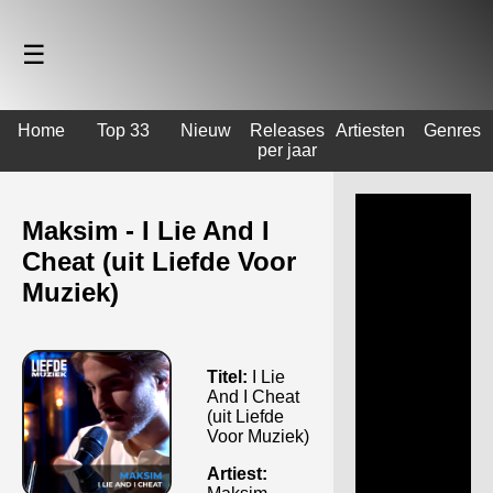
☰
Home
Top 33
Nieuw
Releases
Artiesten
Genres
per jaar
Maksim - I Lie And I
Cheat (uit Liefde Voor
Muziek)
Titel:
I Lie
And I Cheat
(uit Liefde
Voor Muziek)
Artiest: