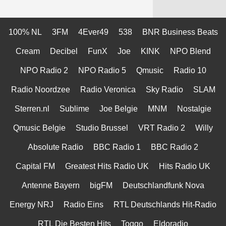
100% NL
3FM
4Ever49
538
BNR Business Beats
Cream
Decibel
FunX
Joe
KINK
NPO Blend
NPO Radio 2
NPO Radio 5
Qmusic
Radio 10
Radio Noordzee
Radio Veronica
Sky Radio
SLAM
Sterren.nl
Sublime
Joe Belgie
MNM
Nostalgie
Qmusic Belgie
Studio Brussel
VRT Radio 2
Willy
Absolute Radio
BBC Radio 1
BBC Radio 2
Capital FM
Greatest Hits Radio UK
Hits Radio UK
Antenne Bayern
bigFM
Deutschlandfunk Nova
Energy NRJ
Radio Eins
RTL Deutschlands Hit-Radio
RTL Die Besten Hits
Toggo
Eldoradio