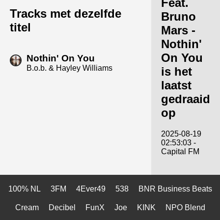
Feat.
Tracks met dezelfde
Bruno
titel
Mars -
Nothin'
On You
Nothin' On You
B.o.b. & Hayley Williams
is het
laatst
gedraaid
op
2025-08-19
02:53:03 -
Capital FM
100% NL
3FM
4Ever49
538
BNR Business Beats
Cream
Decibel
FunX
Joe
KINK
NPO Blend