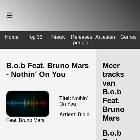
☰
Home
Top 33
Nieuw
Releases
Artiesten
Genres
per jaar
B.o.b Feat. Bruno Mars
Meer
- Nothin' On You
tracks
van
B.o.b
Titel:
Nothin'
Feat.
On You
Bruno
Artiest:
B.o.b
Mars
Feat. Bruno Mars
B.o.b