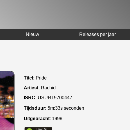
Nieuw
Releases per jaar
Titel:
Pride
Artiest:
Rachid
ISRC:
USUR19700447
Tijdsduur:
5m:33s seconden
Uitgebracht
:
1998