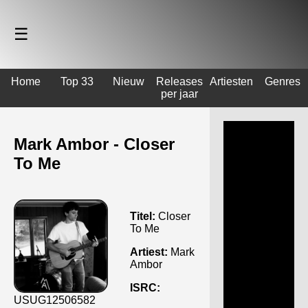
☰
Home
Top 33
Nieuw
Releases
Artiesten
Genres
per jaar
Mark Ambor - Closer
To Me
Titel:
Closer
To Me
Artiest:
Mark
Ambor
ISRC:
USUG12506582