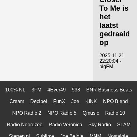
To Me is
het
laatst
gedraaid
op
2025-11-21
22:20:04 -
bigFM
100% NL
3FM
4Ever49
538
BNR Business Beats
Cream
Decibel
FunX
Joe
KINK
NPO Blend
NPO Radio 2
NPO Radio 5
Qmusic
Radio 10
Radio Noordzee
Radio Veronica
Sky Radio
SLAM
Sterren.nl
Sublime
Joe Belgie
MNM
Nostalgie