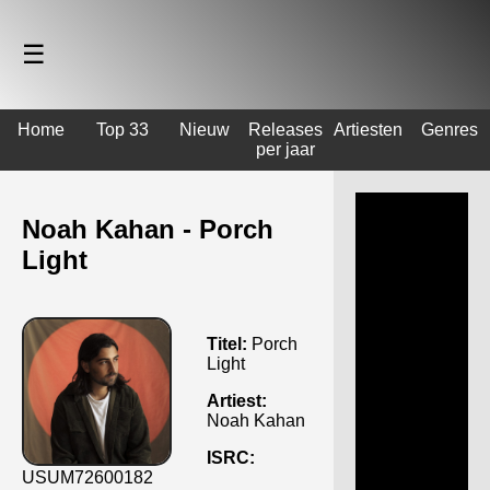
☰
Home
Top 33
Nieuw
Releases
Artiesten
Genres
per jaar
Noah Kahan - Porch
Light
Titel:
Porch
Light
Artiest:
Noah Kahan
ISRC:
USUM72600182