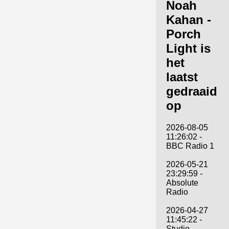
Noah
Kahan -
Porch
Light is
het
laatst
gedraaid
op
2026-08-05
11:26:02 -
BBC Radio 1
2026-05-21
23:29:59 -
Absolute
Radio
2026-04-27
11:45:22 -
Studio