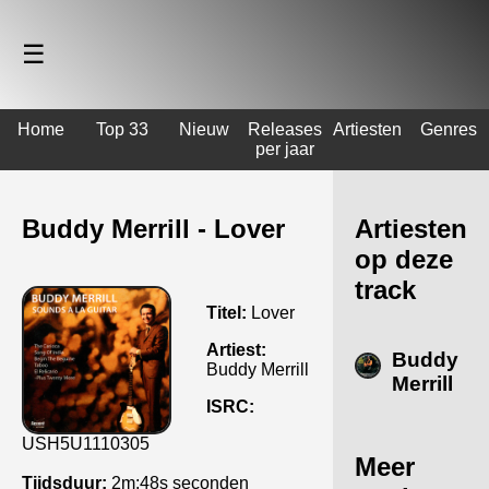
☰
Home
Top 33
Nieuw
Releases
Artiesten
Genres
per jaar
Buddy Merrill - Lover
Artiesten
op deze
track
Titel:
Lover
Artiest:
Buddy
Buddy Merrill
Merrill
ISRC:
USH5U1110305
Meer
Tijdsduur:
2m:48s seconden