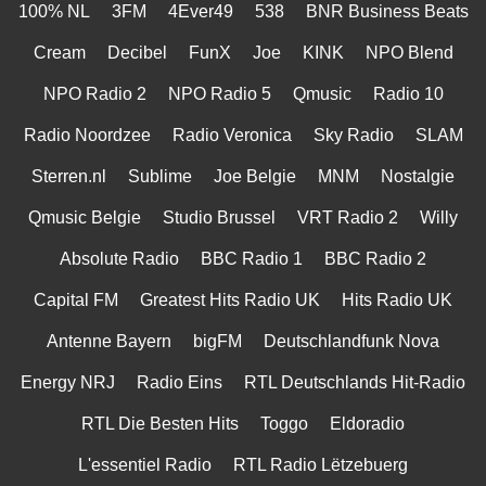
100% NL
3FM
4Ever49
538
BNR Business Beats
Cream
Decibel
FunX
Joe
KINK
NPO Blend
NPO Radio 2
NPO Radio 5
Qmusic
Radio 10
Radio Noordzee
Radio Veronica
Sky Radio
SLAM
Sterren.nl
Sublime
Joe Belgie
MNM
Nostalgie
Qmusic Belgie
Studio Brussel
VRT Radio 2
Willy
Absolute Radio
BBC Radio 1
BBC Radio 2
Capital FM
Greatest Hits Radio UK
Hits Radio UK
Antenne Bayern
bigFM
Deutschlandfunk Nova
Energy NRJ
Radio Eins
RTL Deutschlands Hit-Radio
RTL Die Besten Hits
Toggo
Eldoradio
L'essentiel Radio
RTL Radio Lëtzebuerg