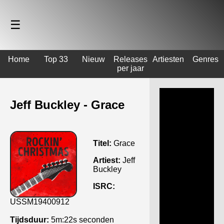
☰
Home
Top 33
Nieuw
Releases
Artiesten
Genres
per jaar
Jeff Buckley - Grace
Titel:
Grace
Artiest:
Jeff
Buckley
ISRC:
USSM19400912
Tijdsduur:
5m:22s seconden