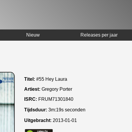
Nieuw
Releases per jaar
Titel:
#55 Hey Laura
Artiest:
Gregory Porter
ISRC:
FRUM71301840
Tijdsduur:
3m:19s seconden
Uitgebracht
:
2013-01-01