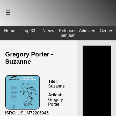
☰
Home
Top 33
Nieuw
Releases
Artiesten
Genres
per jaar
Gregory Porter -
Suzanne
Titel:
Suzanne
Artiest:
Gregory
Porter
ISRC:
USUM72206945