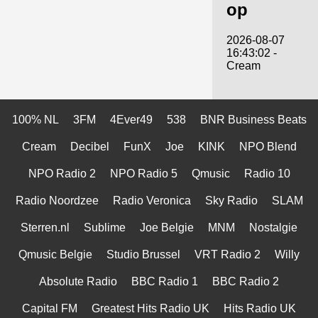
op
2026-08-07
16:43:02 -
Cream
100% NL
3FM
4Ever49
538
BNR Business Beats
Cream
Decibel
FunX
Joe
KINK
NPO Blend
NPO Radio 2
NPO Radio 5
Qmusic
Radio 10
Radio Noordzee
Radio Veronica
Sky Radio
SLAM
Sterren.nl
Sublime
Joe Belgie
MNM
Nostalgie
Qmusic Belgie
Studio Brussel
VRT Radio 2
Willy
Absolute Radio
BBC Radio 1
BBC Radio 2
Capital FM
Greatest Hits Radio UK
Hits Radio UK