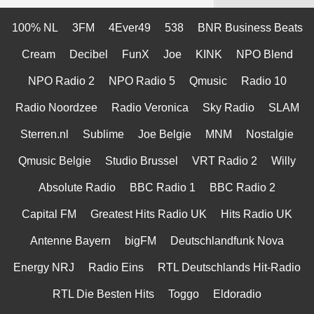
100% NL
3FM
4Ever49
538
BNR Business Beats
Cream
Decibel
FunX
Joe
KINK
NPO Blend
NPO Radio 2
NPO Radio 5
Qmusic
Radio 10
Radio Noordzee
Radio Veronica
Sky Radio
SLAM
Sterren.nl
Sublime
Joe Belgie
MNM
Nostalgie
Qmusic Belgie
Studio Brussel
VRT Radio 2
Willy
Absolute Radio
BBC Radio 1
BBC Radio 2
Capital FM
Greatest Hits Radio UK
Hits Radio UK
Antenne Bayern
bigFM
Deutschlandfunk Nova
Energy NRJ
Radio Eins
RTL Deutschlands Hit-Radio
RTL Die Besten Hits
Toggo
Eldoradio