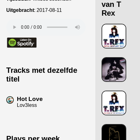
van T
Uitgebracht
:
2017-08-11
Rex
Tracks met dezelfde
titel
Hot Love
Lov3less
Plays per week