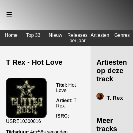
☰
Home
Top 33
Nieuw
Releases
Artiesten
Genres
per jaar
T Rex - Hot Love
Artiesten
op deze
track
Titel:
Hot
Love
T. Rex
Artiest:
T
Rex
ISRC:
Meer
USRE10300016
tracks
Tijdsduur:
4m:58s seconden