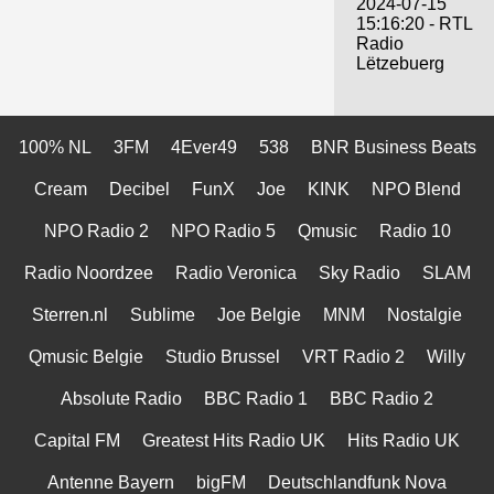
2024-07-15
15:16:20 - RTL
Radio
Lëtzebuerg
100% NL
3FM
4Ever49
538
BNR Business Beats
Cream
Decibel
FunX
Joe
KINK
NPO Blend
NPO Radio 2
NPO Radio 5
Qmusic
Radio 10
Radio Noordzee
Radio Veronica
Sky Radio
SLAM
Sterren.nl
Sublime
Joe Belgie
MNM
Nostalgie
Qmusic Belgie
Studio Brussel
VRT Radio 2
Willy
Absolute Radio
BBC Radio 1
BBC Radio 2
Capital FM
Greatest Hits Radio UK
Hits Radio UK
Antenne Bayern
bigFM
Deutschlandfunk Nova