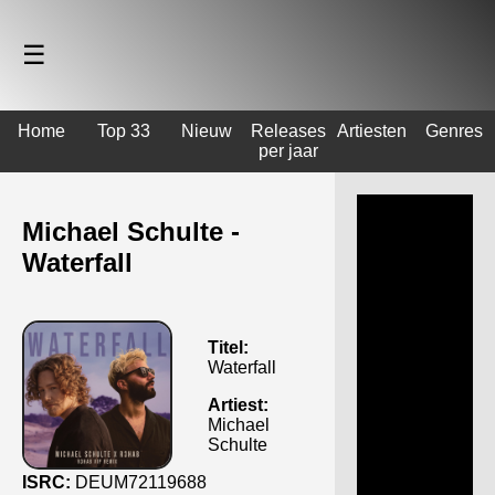
☰
Home
Top 33
Nieuw
Releases
Artiesten
Genres
per jaar
Michael Schulte -
Waterfall
Titel:
Waterfall
Artiest:
Michael
Schulte
ISRC:
DEUM72119688