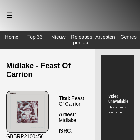
☰
Home
Top 33
Nieuw
Releases
Artiesten
Genres
per jaar
Midlake - Feast Of
Carrion
Titel:
Feast
Of Carrion
Artiest:
Midlake
ISRC:
GBBRP2100456