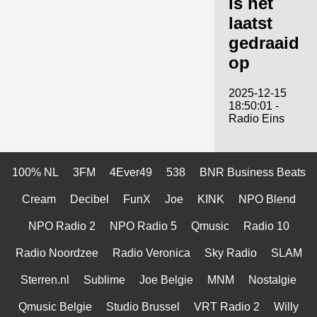
is het
laatst
gedraaid
op
2025-12-15
18:50:01 -
Radio Eins
100% NL
3FM
4Ever49
538
BNR Business Beats
Cream
Decibel
FunX
Joe
KINK
NPO Blend
NPO Radio 2
NPO Radio 5
Qmusic
Radio 10
Radio Noordzee
Radio Veronica
Sky Radio
SLAM
Sterren.nl
Sublime
Joe Belgie
MNM
Nostalgie
Qmusic Belgie
Studio Brussel
VRT Radio 2
Willy