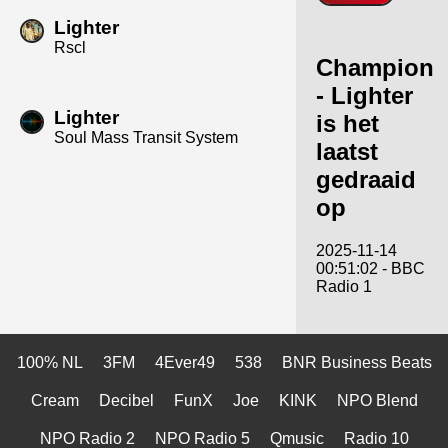
Lighter
Rscl
Champion
- Lighter
Lighter
is het
Soul Mass Transit System
laatst
gedraaid
op
2025-11-14
00:51:02 - BBC
Radio 1
100% NL
3FM
4Ever49
538
BNR Business Beats
Cream
Decibel
FunX
Joe
KINK
NPO Blend
NPO Radio 2
NPO Radio 5
Qmusic
Radio 10