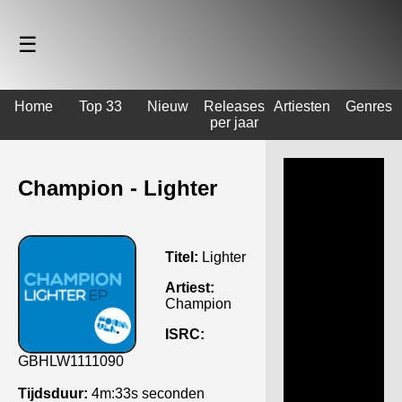
☰
Home
Top 33
Nieuw
Releases
Artiesten
Genres
per jaar
Champion - Lighter
Titel:
Lighter
Artiest:
Champion
ISRC:
GBHLW1111090
Tijdsduur:
4m:33s seconden