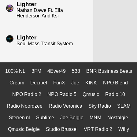
Lighter
Nathan Dawe Ft. Ella
Henderson And Ksi
Lighter
Soul Mass Transit System
100% NL
3FM
4Ever49
538
BNR Business Beats
Cream
Decibel
FunX
Joe
KINK
NPO Blend
NPO Radio 2
NPO Radio 5
Qmusic
Radio 10
Radio Noordzee
Radio Veronica
Sky Radio
SLAM
Sterren.nl
Sublime
Joe Belgie
MNM
Nostalgie
Qmusic Belgie
Studio Brussel
VRT Radio 2
Willy