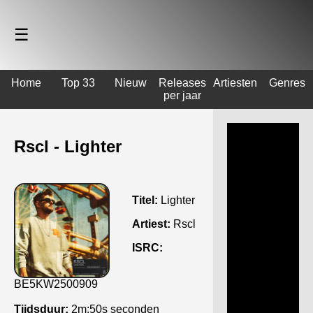
☰
Home
Top 33
Nieuw
Releases
Artiesten
Genres
per jaar
Rscl - Lighter
Titel:
Lighter
Artiest:
Rscl
ISRC:
BE5KW2500909
Tijdsduur:
2m:50s seconden