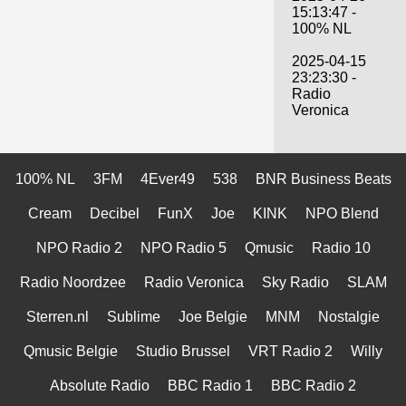
15:13:47 -
100% NL
2025-04-15
23:23:30 -
Radio
Veronica
100% NL
3FM
4Ever49
538
BNR Business Beats
Cream
Decibel
FunX
Joe
KINK
NPO Blend
NPO Radio 2
NPO Radio 5
Qmusic
Radio 10
Radio Noordzee
Radio Veronica
Sky Radio
SLAM
Sterren.nl
Sublime
Joe Belgie
MNM
Nostalgie
Qmusic Belgie
Studio Brussel
VRT Radio 2
Willy
Absolute Radio
BBC Radio 1
BBC Radio 2