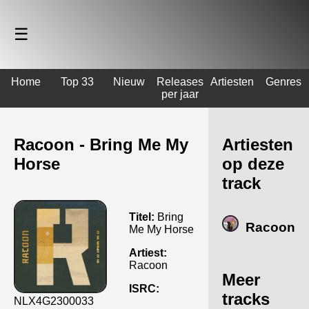
☰
Home
Top 33
Nieuw
Releases
Artiesten
Genres
per jaar
Racoon - Bring Me My
Artiesten
Horse
op deze
track
Titel:
Bring
Racoon
Me My Horse
Artiest:
Racoon
Meer
ISRC:
tracks
NLX4G2300033