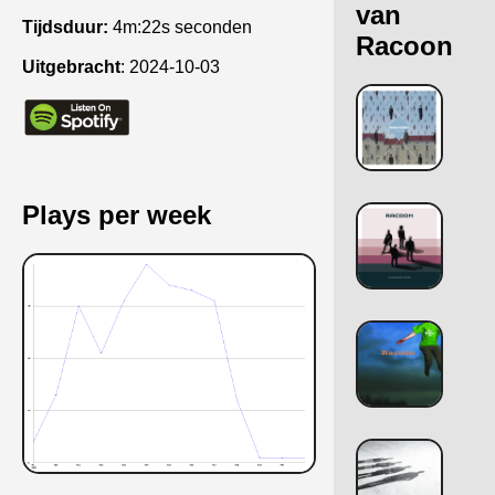
van
Tijdsduur:
4m:22s seconden
Racoon
Uitgebracht
:
2024-10-03
Plays per week