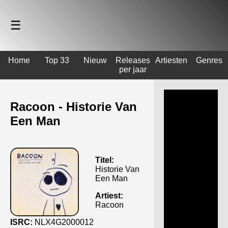
☰
Home
Top 33
Nieuw
Releases
Artiesten
Genres
per jaar
Racoon - Historie Van
Een Man
Titel:
Historie Van
Een Man
Artiest:
Racoon
ISRC:
NLX4G2000012