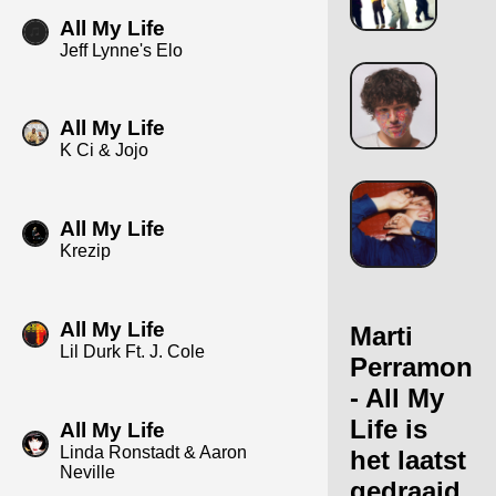
All My Life
Jeff Lynne's Elo
All My Life
K Ci & Jojo
All My Life
Krezip
All My Life
Marti
Lil Durk Ft. J. Cole
Perramon
- All My
Life is
All My Life
Linda Ronstadt & Aaron
het laatst
Neville
gedraaid