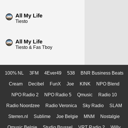
All My Life
Tiesto
All My Life
Tiesto & Fas Tboy
100% NL
3FM
4Ever49
538
BNR Business Beats
Cream
Decibel
FunX
Joe
KINK
NPO Blend
NPO Radio 2
NPO Radio 5
Qmusic
Radio 10
Radio Noordzee
Radio Veronica
Sky Radio
SLAM
Sterren.nl
Sublime
Joe Belgie
MNM
Nostalgie
Qmusic Belgie
Studio Brussel
VRT Radio 2
Willy