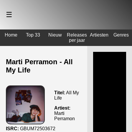
☰
Home
Top 33
Nieuw
Releases
Artiesten
Genres
per jaar
Marti Perramon - All
My Life
Titel:
All My
Life
Artiest:
Marti
Perramon
ISRC:
GBUM72503672