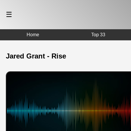
☰
Home
Top 33
Jared Grant - Rise