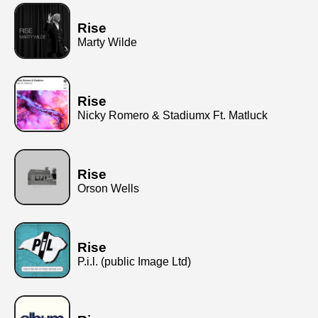
Rise
Marty Wilde
Rise
Nicky Romero & Stadiumx Ft. Matluck
Rise
Orson Wells
Rise
P.i.l. (public Image Ltd)