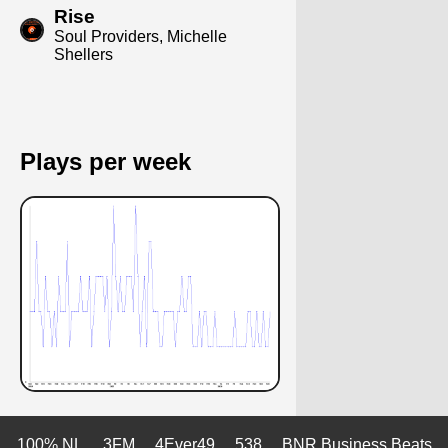
Rise
Soul Providers, Michelle
Shellers
Plays per week
100% NL
3FM
4Ever49
538
BNR Business Beats