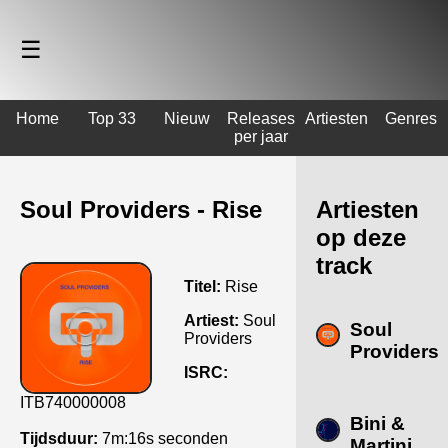
☰
Home
Top 33
Nieuw
Releases
Artiesten
Genres
per jaar
Soul Providers - Rise
Artiesten
op deze
track
Titel:
Rise
Artiest:
Soul
Soul
Providers
Providers
ISRC:
ITB740000008
Bini &
Tijdsduur:
7m:16s seconden
Martini