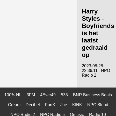
Harry
Styles -
Boyfriends
is het
laatst
gedraaid
op
2023-08-28
22:36:11 - NPO
Radio 2
100% NL
3FM
4Ever49
538
BNR Business Beats
Cream
Decibel
FunX
Joe
KINK
NPO Blend
NPO Radio 2
NPO Radio 5
Qmusic
Radio 10