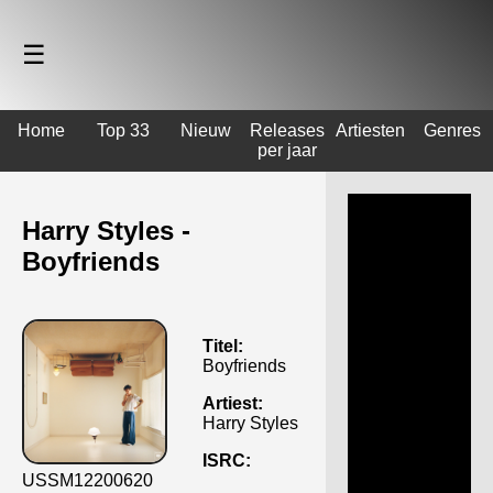
☰
Home
Top 33
Nieuw
Releases
Artiesten
Genres
per jaar
Harry Styles -
Boyfriends
Titel:
Boyfriends
Artiest:
Harry Styles
ISRC:
USSM12200620