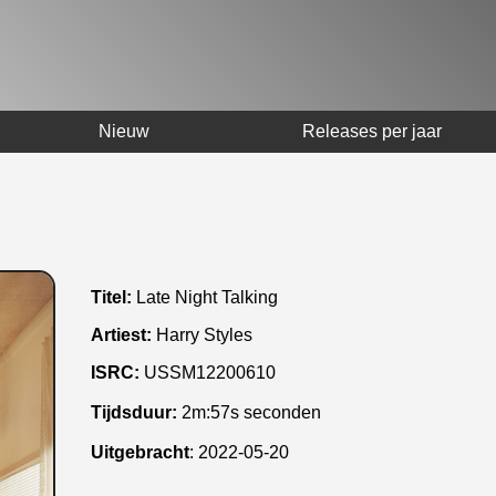
Nieuw
Releases per jaar
Titel:
Late Night Talking
Artiest:
Harry Styles
ISRC:
USSM12200610
Tijdsduur:
2m:57s seconden
Uitgebracht
:
2022-05-20