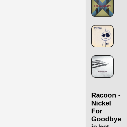
Racoon -
Nickel
For
Goodbye
is het