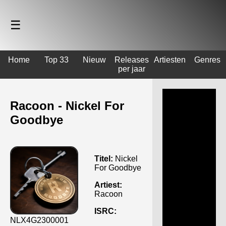
☰
Home
Top 33
Nieuw
Releases
Artiesten
Genres
per jaar
Racoon - Nickel For
Goodbye
Titel:
Nickel
For Goodbye
Artiest:
Racoon
ISRC:
NLX4G2300001