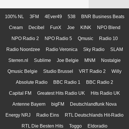
100% NL
3FM
4Ever49
538
BNR Business Beats
Cream
Decibel
FunX
Joe
KINK
NPO Blend
NPO Radio 2
NPO Radio 5
Qmusic
Radio 10
Radio Noordzee
Radio Veronica
Sky Radio
SLAM
Sterren.nl
Sublime
Joe Belgie
MNM
Nostalgie
Qmusic Belgie
Studio Brussel
VRT Radio 2
Willy
Absolute Radio
BBC Radio 1
BBC Radio 2
Capital FM
Greatest Hits Radio UK
Hits Radio UK
Antenne Bayern
bigFM
Deutschlandfunk Nova
Energy NRJ
Radio Eins
RTL Deutschlands Hit-Radio
RTL Die Besten Hits
Toggo
Eldoradio