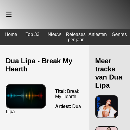
☰
Home
Top 33
Nieuw
Releases
Artiesten
Genres
per jaar
Dua Lipa - Break My
Meer
Hearth
tracks
van Dua
Lipa
Titel:
Break
My Hearth
Artiest:
Dua
Lipa