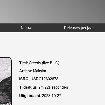
Nieuw
Releases per jaar
Titel:
Greedy (live Bij Q)
Artiest:
Maksim
ISRC:
USRC12302878
Tijdsduur:
2m:22s seconden
Uitgebracht
:
2023-10-27