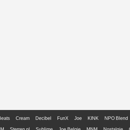
Beats
Cream
Decibel
FunX
Joe
KINK
NPO Blend
AM
Sterren.nl
Sublime
Joe Belgie
MNM
Nostalgie