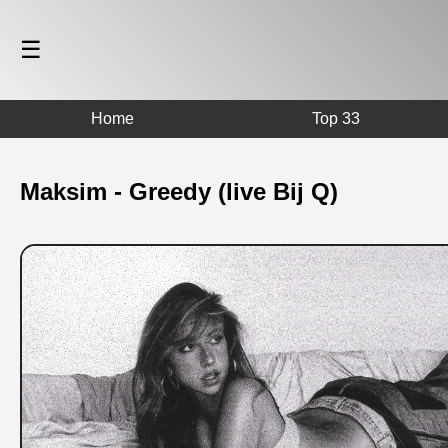
☰
Home
Top 33
Maksim - Greedy (live Bij Q)