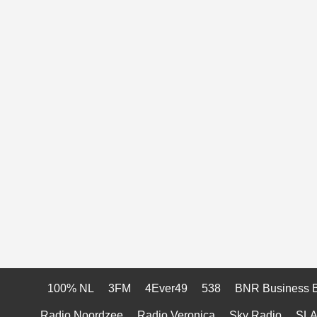
100% NL
3FM
4Ever49
538
BNR Business 
Radio Noordzee
Radio Veronica
Sky Radio
SL