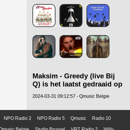
Maksim - Greedy (live Bij
Q) is het laatst gedraaid op
2024-03-31 09:12:57 - Qmusic Belgie
NPO Radio 2
NPO Radio 5
Qmusic
Radio 10
Qmusic Belgie
Studio Brussel
VRT Radio 2
Willy